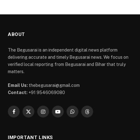
ABOUT
The Begusarai is an independent digital news platform
delivering accurate and timely Begusarai news. We focus on
verified local reporting from Begusarai and Bihar that truly
matters.
Email Us:
thebegusarai@gmail.com
Contact:
+91 9546069080
Facebook
X
Instagram
YouTube
WhatsApp
Threads
(Twitter)
IMPORTANT LINKS