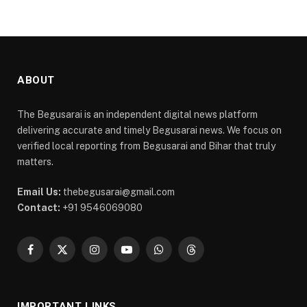
ABOUT
The Begusarai is an independent digital news platform
delivering accurate and timely Begusarai news. We focus on
verified local reporting from Begusarai and Bihar that truly
matters.
Email Us:
thebegusarai@gmail.com
Contact:
+91 9546069080
Facebook
X
Instagram
YouTube
WhatsApp
Threads
(Twitter)
IMPORTANT LINKS